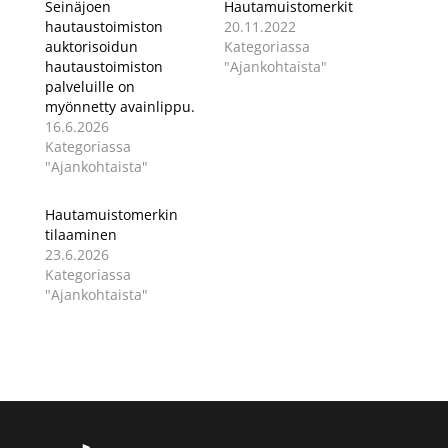
Seinäjoen
Hautamuistomerkit
hautaustoimiston
20.11.2022
auktorisoidun
Kategoriassa
hautaustoimiston
"Ajankohtaista"
palveluille on
myönnetty avainlippu.
16.6.2026
Kategoriassa
"Ajankohtaista"
Hautamuistomerkin
tilaaminen
23.6.2026
Kategoriassa
"Ajankohtaista"