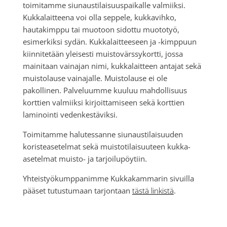
toimitamme siunaustilaisuuspaikalle valmiiksi.
Kukkalaitteena voi olla seppele, kukkavihko,
hautakimppu tai muotoon sidottu muototyö,
esimerkiksi sydän. Kukkalaitteeseen ja -kimppuun
kiinnitetään yleisesti muistovärssykortti, jossa
mainitaan vainajan nimi, kukkalaitteen antajat sekä
muistolause vainajalle. Muistolause ei ole
pakollinen. Palveluumme kuuluu mahdollisuus
korttien valmiiksi kirjoittamiseen sekä korttien
laminointi vedenkestäviksi.
Toimitamme halutessanne siunaustilaisuuden
koristeasetelmat sekä muistotilaisuuteen kukka-
asetelmat muisto- ja tarjoilupöytiin.
Yhteistyökumppanimme Kukkakammarin sivuilla
pääset tutustumaan tarjontaan
tästä linkistä
.