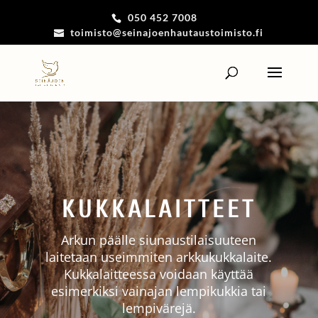
050 452 7008
toimisto@seinajoenhautaustoimisto.fi
KUKKALAITTEET
Arkun päälle siunaustilaisuuteen
laitetaan useimmiten arkkukukkalaite.
Kukkalaitteessa voidaan käyttää
esimerkiksi vainajan lempikukkia tai
lempivärejä.