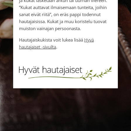
ja kukat lasketaan arkun tai uurnan viereen.
”Kukat auttavat ilmaisemaan tunteita, joihin
sanat eivät riitä”, on eräs pappi todennut
hautajaisissa. Kukat ja muu koristelu tuovat
muiston vainajan persoonasta.
Hautajaiskukista voit lukea lisää
Hyvä
hautajaiset -sivuilta
.