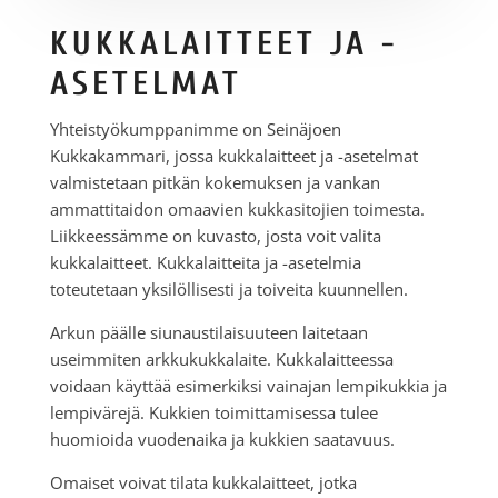
KUKKALAITTEET JA -
ASETELMAT
Yhteistyökumppanimme on Seinäjoen
Kukkakammari, jossa kukkalaitteet ja -asetelmat
valmistetaan pitkän kokemuksen ja vankan
ammattitaidon omaavien kukkasitojien toimesta.
Liikkeessämme on kuvasto, josta voit valita
kukkalaitteet. Kukkalaitteita ja -asetelmia
toteutetaan yksilöllisesti ja toiveita kuunnellen.
Arkun päälle siunaustilaisuuteen laitetaan
useimmiten arkkukukkalaite. Kukkalaitteessa
voidaan käyttää esimerkiksi vainajan lempikukkia ja
lempivärejä. Kukkien toimittamisessa tulee
huomioida vuodenaika ja kukkien saatavuus.
Omaiset voivat tilata kukkalaitteet, jotka