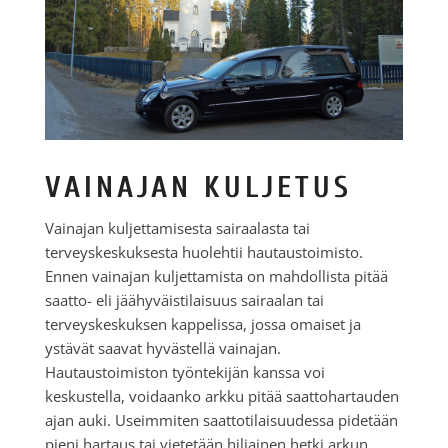
VAINAJAN KULJETUS
Vainajan kuljettamisesta sairaalasta tai
terveyskeskuksesta huolehtii hautaustoimisto.
Ennen vainajan kuljettamista on mahdollista pitää
saatto- eli jäähyväistilaisuus sairaalan tai
terveyskeskuksen kappelissa, jossa omaiset ja
ystävät saavat hyvästellä vainajan.
Hautaustoimiston työntekijän kanssa voi
keskustella, voidaanko arkku pitää saattohartauden
ajan auki. Useimmiten saattotilaisuudessa pidetään
pieni hartaus tai vietetään hiljainen hetki arkun