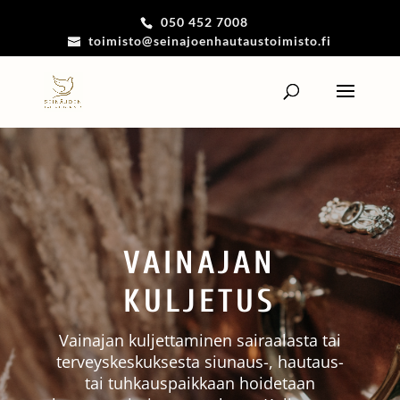
050 452 7008
toimisto@seinajoenhautaustoimisto.fi
VAINAJAN
KULJETUS
Vainajan kuljettaminen sairaalasta tai
terveyskeskuksesta siunaus-, hautaus-
tai tuhkauspaikkaan hoidetaan