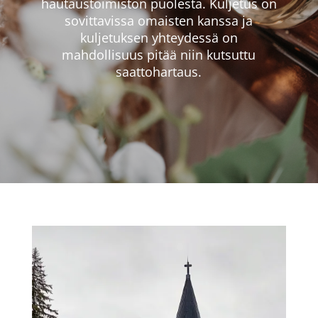
hautaustoimiston puolesta. Kuljetus on
sovittavissa omaisten kanssa ja
kuljetuksen yhteydessä on
mahdollisuus pitää niin kutsuttu
saattohartaus.