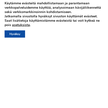
Käytämme evästeitä mahdollistamaan ja parantamaan
verkkopalveluidemme käyttöä, analysoimaan kävijäliikennettä
sekä verkkomarkkinoinnin kohdistamiseen.
Jatkamalla sivustolla hyväksyt sivuston käyttämät evästeet.
Saat lisätietoja käyttämistämme evästeistä tai voit kytkeä ne
pois
asetuksista
.
Hyväksy
3
YOUR TITLE GOES
HERE