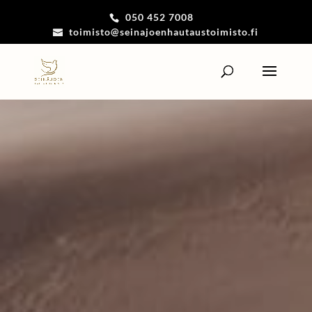
050 452 7008
toimisto@seinajoenhautaustoimisto.fi