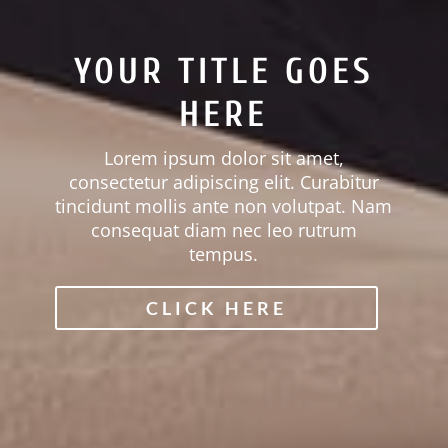
YOUR TITLE GOES
HERE
Lorem ipsum dolor sit amet,
consectetur adipiscing elit. Curabitur
tincidunt mollis ante non volutpat. Nam
consequat diam nec leo rutrum
tempus.
CLICK HERE